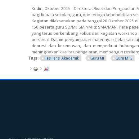
Kediri, Oktober 2025 – Direktorat Riset dan Pengabdian
bagi kepala sekolah, guru, dan tenaga kependidikan se-Ked
Kegiatan dilaksanakan pada tanggal 20 Oktober 2025 di 
150 peserta guru SD/MI; SMP/MTs; SMA/MAN. Para pese
yang terus berkembang.
Fokus dari kegiatan workshop
personal. Dalam penyampaian materinya dijelaskan tuj
depresi dan kecemasan, dan memperkuat hubungan in
meningkatkan kualitas pengajaran, membangun resiliensi
Tags:
Resiliensi Akademik
Guru MI
Guru MTS