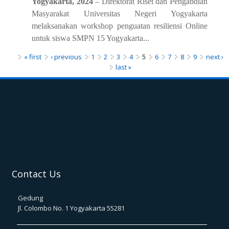
Yogyakarta, 2024
– Direktorat Riset dan Pengabdian
Masyarakat Universitas Negeri Yogyakarta
melaksanakan workshop penguatan resiliensi
Online
untuk siswa SMPN 15 Yogyakarta...
Pages
« first
‹ previous
1
2
3
4
5
6
7
8
9
next ›
last »
Contact Us
Gedung
Jl. Colombo No. 1 Yogyakarta 55281